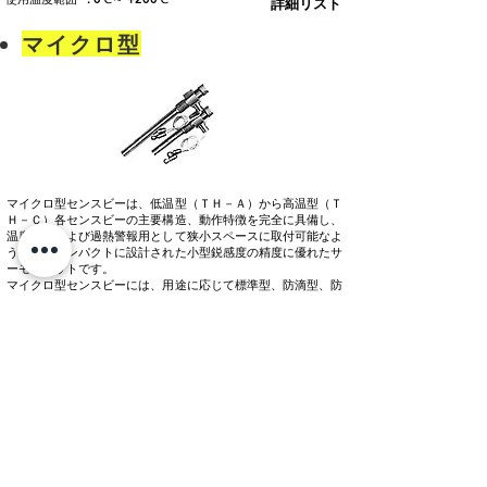
詳細リスト
マイクロ型
マイクロ型センスビーは、低温型（ＴＨ－Ａ）から高温型（Ｔ
Ｈ－Ｃ）各センスビーの主要構造、動作特徴を完全に具備し、
温度制御および過熱警報用として狭小スペースに取付可能なよ
うに持にコンパクトに設計された小型鋭感度の精度に優れたサ
ーモスタットです。
マイクロ型センスビーには、用途に応じて標準型、防滴型、防
湿・防滴型、高温型に分類され標準型、防湿・防滴型には受感
部長さを長くした特注タイプもあり、かつ防湿・防滴型にはフ
ランジ式、ネジ式の各取付形式があります。
マイクロセンスビー（Micro Sensbey）
使用温度範囲 : -10℃～ +260℃
+50℃～ +450℃
詳細リスト
船舶型