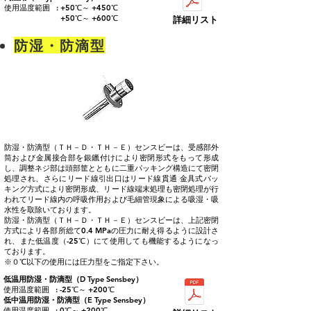
使用温度範囲 : +50℃～ +450℃
+50℃～ +600℃
詳細リスト
防湿・防滴型
防湿・防滴型（ＴＨ－Ｄ・ＴＨ－Ｅ）センスビーは、受感部外
筒および金属接合部を銀鑞付けにより密閉形式をもって形成
し、調整ネジ部は頭部筐とともに二重パッキング構造にて密閉
処理され、さらにリード線引出口はリード線貫通 金具式パッ
キング方式により密閉形成、リード線端末処理も密閉処理が行
われてリード線内の呼吸作用および毛細管現象による吸湿・吸
水性を取除いております。
防湿・防滴型（ＴＨ－Ｄ・ＴＨ－Ｅ）センスビーは、上記密閉
方式によリ各部所総て0.4 MPaの圧力に耐え得るように設計さ
れ、また低温度（-25℃）にて使用しても機能するようになっ
ております。
※０℃以下の使用には圧力型をご指定下さい。
低温用防湿・防滴型（D Type Sensbey）
使用温度範囲 : -25℃～ +200℃
低中温用防湿・防滴型（E Type Sensbey）
使用温度範囲 : 0℃～ +200℃