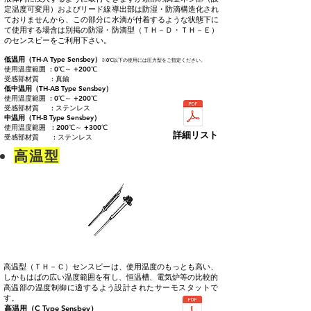
定温度可変用）およびリード線導出部は防湿・防滴構造化され
ておりませんから、この部分に水滴が付着するような状態下に
て使用する場含は別掲の防湿・防滴型（ＴＨ－Ｄ・ＴＨ－Ｅ）
のセンスビーをご利用下さい。
低温用（TH-A Type Sensbey）
※0℃以下の使用には圧力型をご指定ください。
使用温度範囲 : 0℃～ +200℃
受感部材質 : 真鍮
低中温用（TH-AB Type Sensbey）
使用温度範囲 : 0℃～ +200℃
受感部材質 : ステンレス
中温用（TH-B Type Sensbey）
使用温度範囲 : 200℃～ +300℃
詳細リスト
受感部材質 : ステンレス
高温型
高温型（ＴＨ－Ｃ）センスビーは、使用温度のもっとも高い、
しかもはばの広い温度範囲を有し、恒温槽、電気炉等の比較的
高温部の温度制御に適するよう設計されたサーモスタットで
す。
高温用（C Type Sensbey）