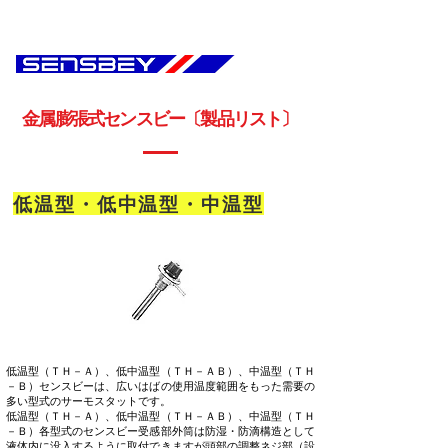
金属膨張式センスビー〔製品リスト〕
低温型・低中温型・中温型
低温型（ＴＨ－Ａ）、低中温型（ＴＨ－ＡＢ）、中温型（ＴＨ
－Ｂ）センスビーは、広いはばの使用温度範囲をもった需要の
多い型式のサーモスタットです。
低温型（ＴＨ－Ａ）、低中温型（ＴＨ－ＡＢ）、中温型（ＴＨ
－Ｂ）各型式のセンスビー受感部外筒は防湿・防滴構造として
液体内に没入するように取付できますが頭部の調整ネジ部（設