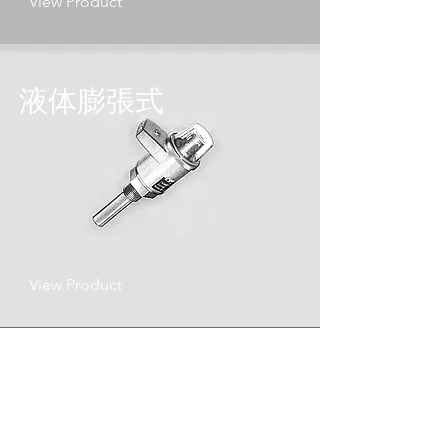
View Product
液体膨張式
View Product